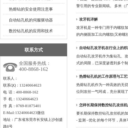
擎引用的专业新闻稿。 多米（广
热熔钻的安全使用注意事
攻牙机详解
自动钻孔机的伺服驱动器
攻牙机是一种专门用于内螺纹
数控钻孔机的应用和技术
的内侧面加工出内螺纹(又称螺丝、
自动钻孔攻牙机在行业上的积
联系方式
自动钻孔攻牙机作为集钻孔、
全国服务热线：
式的局限，已深度渗透到多个制造
400-8868-162
热熔钻孔机的工作原理与工艺
联系人：
热熔钻孔机作为一种高效的无
联系QQ：13240664623
位到攻丝一气呵成，充分展现了现
电 话：400-8868-162
手 机：13240664623
怎样长期保持数控钻孔攻丝机
传 真：0769-81875401
E-Mail:13240664623微信
要长期保持数控钻孔攻丝机的加
地址：广东省东莞市长安镇上沙创盛
- 监测 - 优化 的每个环节，具体可
路8号