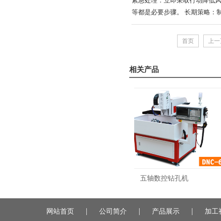
紧急处理：立即采取行动降低风
等都是必要步骤。 长期策略：制定
首页
上一
相关产品
管自动钻孔机
五轴数控钻孔机
|
|
|
网站首页
公司简介
产品展示
加工