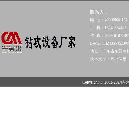
联系人：
电 话：400-8868-162
手 机：13240664623
传 真：0769-8187540
E-Mail:13240664623
地址：广东省东莞市
技术支持：
鼎业信息
Copyright © 2002