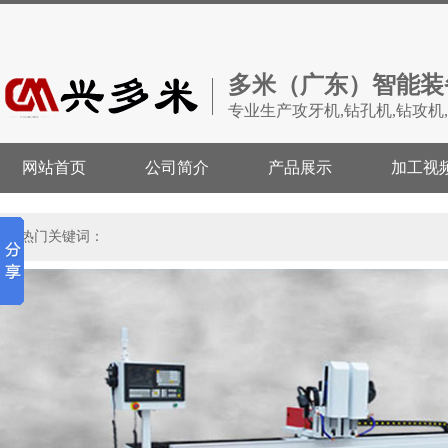
多米（广东）智能装
专业生产攻牙机,钻孔机,钻攻机
网站首页
公司简介
产品展示
加工视
热门关键词：