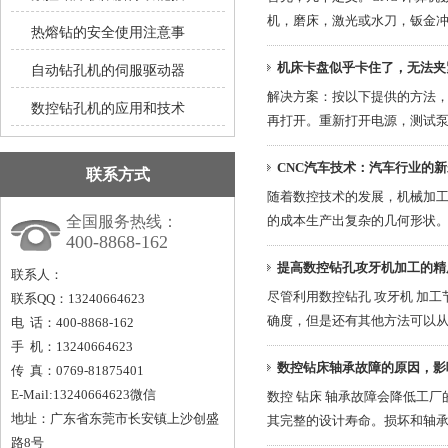
机，磨床，激光或水刀，钣金冲压
热熔钻的安全使用注意事
机床卡盘似乎卡住了，无法夹
自动钻孔机的伺服驱动器
解决方案：按以下提供的方法，
数控钻孔机的应用和技术
再打开。重新打开电源，测试泵，
CNC汽车技术：汽车行业的
联系方式
随着数控技术的发展，机械加
全国服务热线：
的成本生产出复杂的几何形状。如
400-8868-162
提高数控钻孔攻牙机加工的精
联系人：
尽管利用数控钻孔 攻牙机 加
联系QQ：13240664623
确度，但是还有其他方法可以从加
电 话：400-8868-162
手 机：13240664623
数控钻床轴承故障的原因，影
传 真：0769-81875401
E-Mail:13240664623微信
数控 钻床 轴承故障会降低工
地址：广东省东莞市长安镇上沙创盛
其完整的设计寿命。损坏和轴承过
路8号