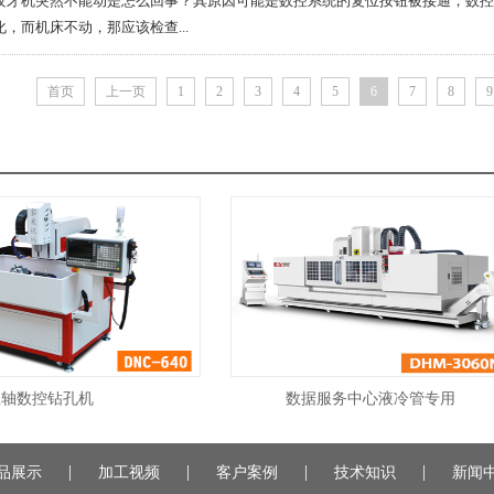
攻牙机突然不能动是怎么回事？其原因可能是数控系统的复位按钮被接通，数控
，而机床不动，那应该检查...
首页
上一页
1
2
3
4
5
6
7
8
9
数控钻孔机
数据服务中心液冷管专用
|
|
|
|
品展示
加工视频
客户案例
技术知识
新闻