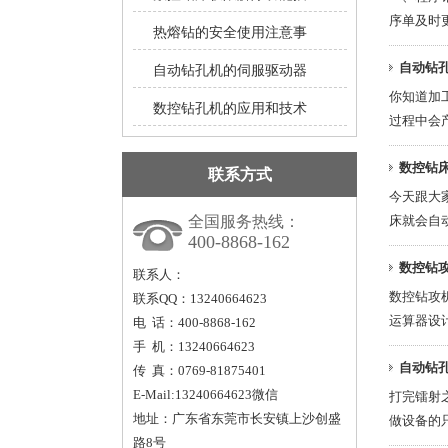
序单及时更
热熔钻的安全使用注意事
自动钻
自动钻孔机的伺服驱动器
你知道加
数控钻孔机的应用和技术
过程中会产
数控钻
联系方式
今天跟大
全国服务热线：
床就会自动
400-8868-162
数控钻
联系人：
数控钻攻
联系QQ：13240664623
运算器设计
电 话：400-8868-162
手 机：13240664623
自动钻
传 真：0769-81875401
E-Mail:13240664623微信
打完镭射
地址：广东省东莞市长安镇上沙创盛
做设备的只
路8号