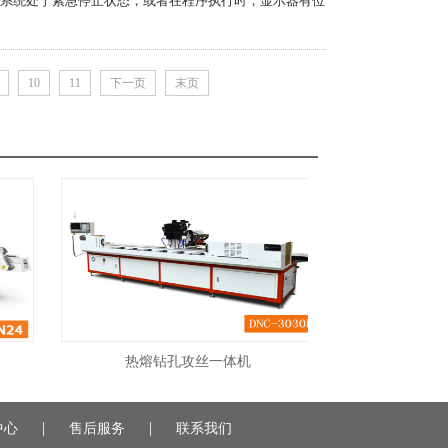
系统处于紧急停止状态，或者在程序执行时，显示器有位
10
11
下一页
末页
热熔钻孔攻丝一体机
非标定制
|
|
中心
售后服务
联系我们