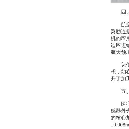
四、航
航空航
翼肋连
机的应用
适应进
航天领
凭借五
积，如
升了加
五、医
医疗器
感器外
的核心
±0.