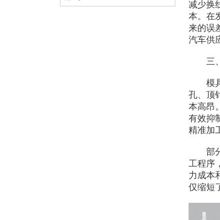
减少换
本。在
来的误
汽车供
三、精
模具制
孔、顶
本高昂
有效抑
精准加
部分智
工程序
力成本
仅缩短