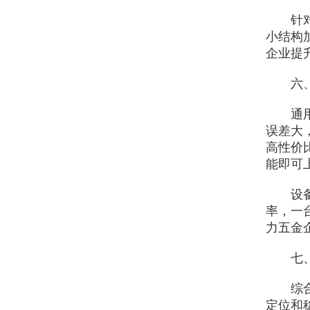
针对医
小结构
企业提
六、通
通用五
误差大
高性价
能即可
设备可
率，一
力五金
七、行
综合来
定位和