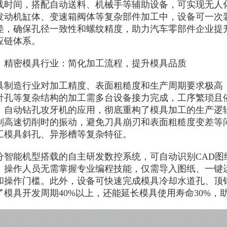
线时间，搭配自动送料、机械手等辅助设备，可实现无人
发动机缸体、变速箱阀体等复杂部件加工中，设备可一次
差，确保孔径一致性和螺纹精度，助力汽车零部件企业提
应链体系。
密模具行业：简化加工流程，提升模具品质
造行业对加工精度、表面粗糙度和生产周期要求极高，
针孔等复杂结构的加工需多台设备接力完成，工序繁琐且
。自动钻孔攻牙机的应用，彻底重构了模具加工的生产逻
制高速切削时的振动，避免刀具崩刃和表面粗糙度变差等
工模具斜孔、异形槽等复杂特征。
能机型搭载的自主研发数控系统，可自动识别CAD图
，操作人员无需掌握专业编程技能，仅需导入图纸、一键
和操作门槛。此外，设备可快速完成模具冷却水道孔、顶针孔
了模具开发周期40%以上，还能延长模具使用寿命30%，