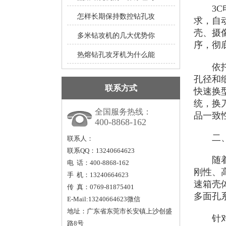
3C电
怎样长期保持数控钻孔攻
求，自
壳、摄
多米钻攻机的几大优势你
序，彻
热熔钻孔攻牙机为什么能
依托高
孔径和
联系方式
快速换
统，换
全国服务热线：
品一致
400-8868-162
二、汽
联系人：
联系QQ：13240664623
随着汽
电 话：400-8868-162
刚性、
手 机：13240664623
速箱壳
传 真：0769-81875401
多面孔
E-Mail:13240664623微信
地址：广东省东莞市长安镇上沙创盛
针对新
路8号