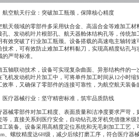
空航天行业：突破加工瓶颈，保障核心精度
天领域的零部件多采用钛合金、高温合金等难加工材料
接孔、发动机叶片根部孔、航天器舱体结构孔等，传统加
有效突破了行业加工瓶颈。设备搭载的高速电主轴转速可达20
给技术，可有效防止难加工材料黏刀，实现高精度钻孔与攻
域的严苛标准。
轴联动技术，设备可实现复杂曲面、异形结构件的一次
在飞机发动机叶片加工中，可将单件加工时间从12小时缩短至
工效率，又确保了零部件的连接可靠性，为航空航天装备
疗器械行业：坚守精密标准，筑牢品质防线
械零部件对加工精度、表面质量和洁净度要求严苛，如
壳等，直接关系到医疗安全，自动钻孔攻牙机凭借微米级
加工装备。设备采用高精度定位系统和无毛刺加工工艺，
008mm、螺纹精度达6H级，减少后续打磨工序，符合医疗